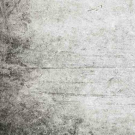
big_10075898_0_150-201