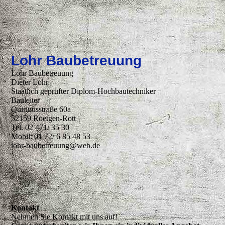
auto
Lohr Baubetreuung
Lohr Baubetreuung
Dieter Lohr
Staatlich geprüfter Diplom-Hochbautechniker
Bauleiter
Quirinusstraße 60a
52159 Roetgen-Rott
Tel. 02 471/ 35 30
Mobil: 01 72/ 6 85 48 53
lohr-baubetreuung@web.de
Kontakt
Nehmen Sie Kontakt mit uns auf!