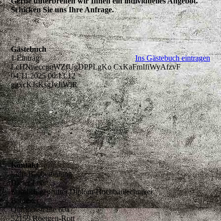
Gerne unterbreiten wir Ihnen ein individuelles Angebot.
Schicken Sie uns Ihre Anfrage.
Gästebuch
1 Eintrag
Ins Gästebuch eintragen
LcHNneccguWZfUgDPPLgKo CxKaFmIfiWyAfzvF
04.11.2025
00:13:12
ggxcKJsKsgJvJiWjR
Kontakt
Lohr Baubetreuung
Dieter Lohr
Staatlich geprüfter Diplom-Hochbautechniker
Bauleiter
Quirinusstraße 60a
52159 Roetgen-Rott