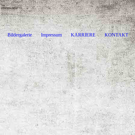
Bildergalerie
Impressum
KARRIERE
KONTAKT
big_10075898_0_150-201