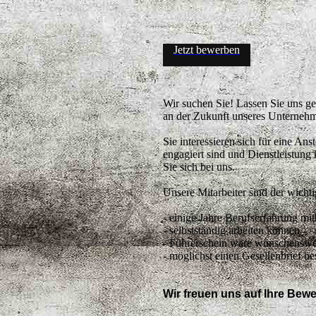
Jetzt bewerben
Wir suchen Sie! Lassen Sie uns g
an der Zukunft unseres Unterneh
Sie interessieren sich für eine A
engagiert sind und Dienstleistung
Sie sich bei uns.
Unsere Mitarbeiter sind der wicht
- einige Jahre Berufserfahrung mi
- selbstständig arbeiten können
- Führerschein wäre wünschenswe
- möglichst einen Gesellenbrief be
Wir freuen uns auf Ihre Bew