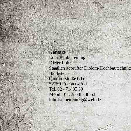
Kontakt
Lohr Baubetreuung
Dieter Lohr
Staatlich geprüfter Diplom-Hochbautechnik
Bauleiter
Quirinusstraße 60a
52159 Roetgen-Rott
Tel. 02 471/ 35 30
Mobil: 01 72/ 6 85 48 53
lohr-baubetreuung@web.de