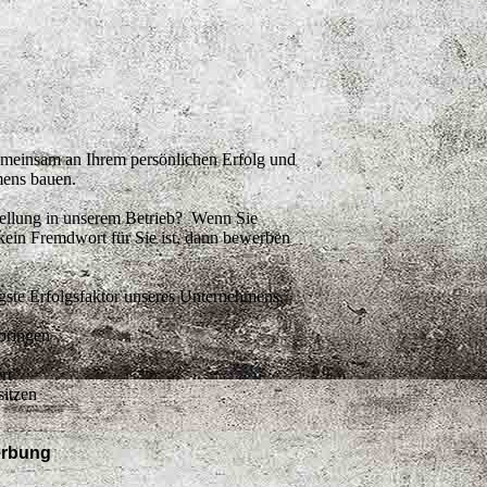
emeinsam an Ihrem persönlichen Erfolg und
auto
mens bauen.
nstellung in unserem Betrieb? Wenn Sie
Lohr Baubetreuung
 kein Fremdwort für Sie ist, dann bewerben
Lohr Baubetreuung
Dieter Lohr
Staatlich geprüfter Diplom-Hochbautechniker
igste Erfolgsfaktor unseres Unternehmens.
Bauleiter
Quirinusstraße 60a
tbringen
52159 Roetgen-Rott
Tel. 02 471/ 35 30
rt
Mobil: 01 72/ 6 85 48 53
sitzen
lohr-baubetreuung@web.de
erbung